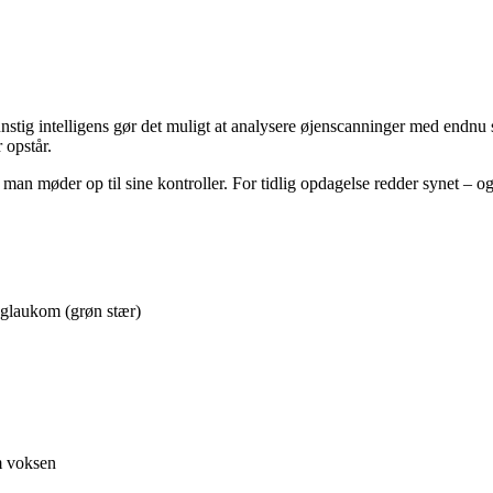
unstig intelligens gør det muligt at analysere øjenscanninger med endn
 opstår.
t man møder op til sine kontroller. For tidlig opdagelse redder synet – 
 glaukom (grøn stær)
m voksen