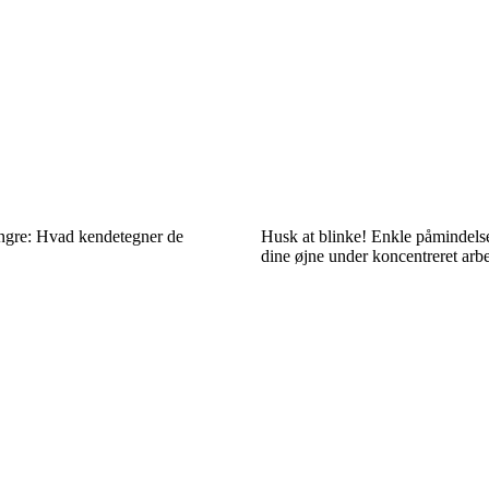
ngre: Hvad kendetegner de
Husk at blinke! Enkle påmindelse
dine øjne under koncentreret arb