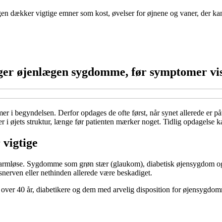
ogen dækker vigtige emner som kost, øvelser for øjnene og vaner, der k
ager øjenlægen sygdomme, før symptomer vis
i begyndelsen. Derfor opdages de ofte først, når synet allerede er p
i øjets struktur, længe før patienten mærker noget. Tidlig opdagelse k
 vigtige
r harmløse. Sygdomme som grøn stær (glaukom), diabetisk øjensygdom o
snerven eller nethinden allerede være beskadiget.
r over 40 år, diabetikere og dem med arvelig disposition for øjensygdo