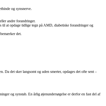
ethinde og synsnerve.
eller andre forandringer.
s til at opdage tidlige tegn på AMD, diabetiske forandringer og
v bemærker det.
ven. Da det sker langsomt og uden smerter, opdages det ofte sent –
nger og synstab. En årlig øjenundersøgelse er derfor en fast del af