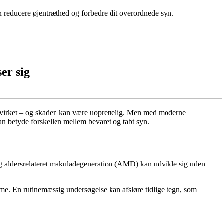
an reducere øjentræthed og forbedre dit overordnede syn.
er sig
åvirket – og skaden kan være uoprettelig. Men med moderne
an betyde forskellen mellem bevaret og tabt syn.
g aldersrelateret makuladegeneration (AMD) kan udvikle sig uden
mme. En rutinemæssig undersøgelse kan afsløre tidlige tegn, som