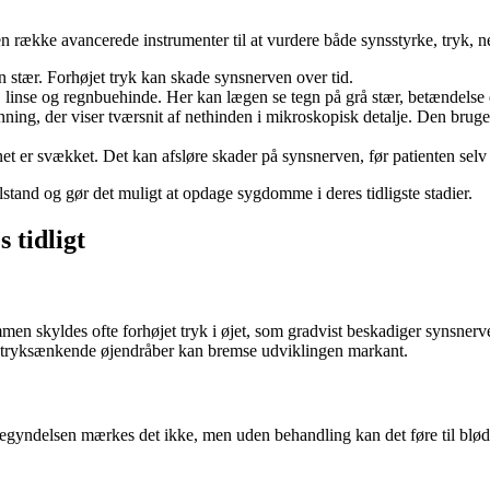
 række avancerede instrumenter til at vurdere både synsstyrke, tryk, n
øn stær. Forhøjet tryk kan skade synsnerven over tid.
, linse og regnbuehinde. Her kan lægen se tegn på grå stær, betændelse 
ning, der viser tværsnit af nethinden i mikroskopisk detalje. Den bruge
ynet er svækket. Det kan afsløre skader på synsnerven, før patienten sel
ilstand og gør det muligt at opdage sygdomme i deres tidligste stadier.
 tidligt
mmen skyldes ofte forhøjet tryk i øjet, som gradvist beskadiger synsner
 tryksænkende øjendråber kan bremse udviklingen markant.
gyndelsen mærkes det ikke, men uden behandling kan det føre til blødni