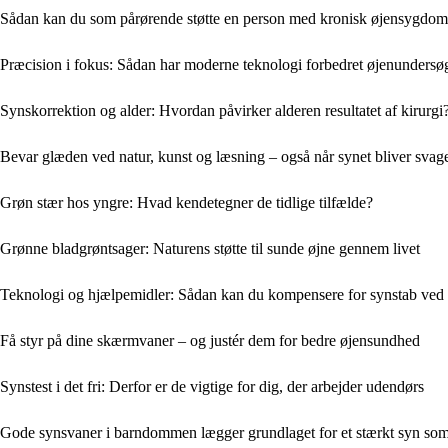
Sådan kan du som pårørende støtte en person med kronisk øjensygdom
Præcision i fokus: Sådan har moderne teknologi forbedret øjenundersø
Synskorrektion og alder: Hvordan påvirker alderen resultatet af kirurgi
Bevar glæden ved natur, kunst og læsning – også når synet bliver svag
Grøn stær hos yngre: Hvad kendetegner de tidlige tilfælde?
Grønne bladgrøntsager: Naturens støtte til sunde øjne gennem livet
Teknologi og hjælpemidler: Sådan kan du kompensere for synstab ved
Få styr på dine skærmvaner – og justér dem for bedre øjensundhed
Synstest i det fri: Derfor er de vigtige for dig, der arbejder udendørs
Gode synsvaner i barndommen lægger grundlaget for et stærkt syn so