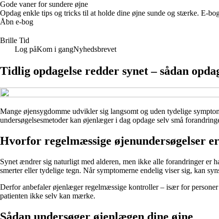
Gode vaner for sundere øjne
Opdag enkle tips og tricks til at holde dine øjne sunde og stærke. E-b
Åbn e-bog
Brille Tid
Log på
Kom i gang
Nyhedsbrevet
Tidlig opdagelse redder synet – sådan opd
Mange øjensygdomme udvikler sig langsomt og uden tydelige symptomer 
undersøgelsesmetoder kan øjenlæger i dag opdage selv små forandringer 
Hvorfor regelmæssige øjenundersøgelser er
Synet ændrer sig naturligt med alderen, men ikke alle forandringer e
smerter eller tydelige tegn. Når symptomerne endelig viser sig, kan syn
Derfor anbefaler øjenlæger regelmæssige kontroller – især for persone
patienten ikke selv kan mærke.
Sådan undersøger øjenlægen dine øjne