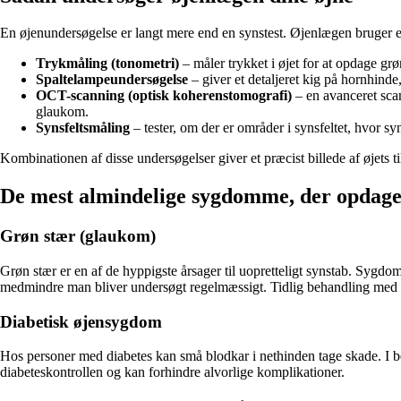
En øjenundersøgelse er langt mere end en synstest. Øjenlægen bruger en
Trykmåling (tonometri)
– måler trykket i øjet for at opdage gr
Spaltelampeundersøgelse
– giver et detaljeret kig på hornhinde
OCT-scanning (optisk koherenstomografi)
– en avanceret scan
glaukom.
Synsfeltsmåling
– tester, om der er områder i synsfeltet, hvor s
Kombinationen af disse undersøgelser giver et præcist billede af øjets t
De mest almindelige sygdomme, der opdages
Grøn stær (glaukom)
Grøn stær er en af de hyppigste årsager til uopretteligt synstab. Sygdo
medmindre man bliver undersøgt regelmæssigt. Tidlig behandling med
Diabetisk øjensygdom
Hos personer med diabetes kan små blodkar i nethinden tage skade. I be
diabeteskontrollen og kan forhindre alvorlige komplikationer.