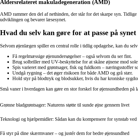
Aldersrelateret makuladegeneration (AMD)
AMD rammer den del af nethinden, der står for det skarpe syn. Tidlig
udviklingen og bevarer læsesynet.
Hvad du selv kan gøre for at passe på synet
Selvom øjenlægen spiller en central rolle i tidlig opdagelse, kan du selv
Få regelmæssige øjenundersøgelser – også selvom du ser fint.
Brug solbriller med UV-beskyttelse for at skåne øjnene mod solen
Spis varieret med grøntsager, fisk og fuldkorn – næringsstoffer 
Undgå rygning – det øger risikoen for både AMD og grå stær.
Hold styr på blodtryk og blodsukker, hvis du har kroniske syg
Små vaner i hverdagen kan gøre en stor forskel for øjensundheden på la
Grønne bladgrøntsager: Naturens støtte til sunde øjne gennem livet
Teknologi og hjælpemidler: Sådan kan du kompensere for synstab ved
Få styr på dine skærmvaner – og justér dem for bedre øjensundhed