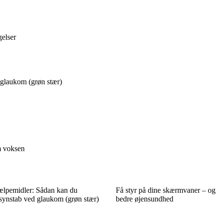
gelser
 glaukom (grøn stær)
m voksen
ælpemidler: Sådan kan du
Få styr på dine skærmvaner – og 
synstab ved glaukom (grøn stær)
bedre øjensundhed