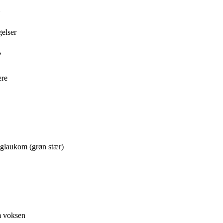
gelser
?
ere
 glaukom (grøn stær)
m voksen