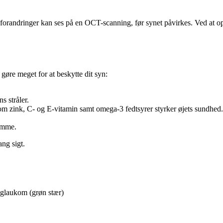
e forandringer kan ses på en OCT-scanning, før synet påvirkes. Ved at
 gøre meget for at beskytte dit syn:
s stråler.
som zink, C- og E-vitamin samt omega-3 fedtsyrer styrker øjets sundhed.
domme.
ng sigt.
 glaukom (grøn stær)