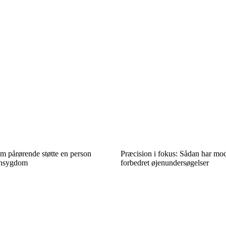
m pårørende støtte en person
Præcision i fokus: Sådan har mo
ensygdom
forbedret øjenundersøgelser