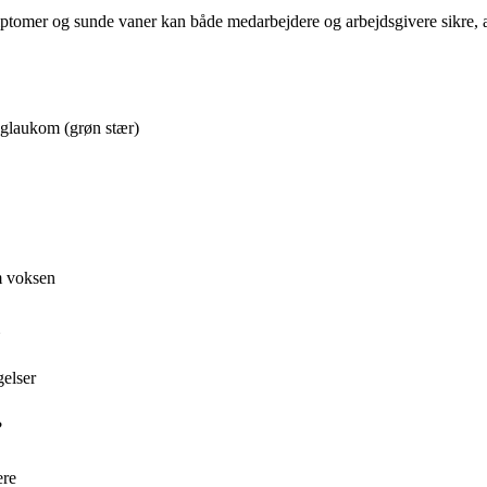
mer og sunde vaner kan både medarbejdere og arbejdsgivere sikre, at 
 glaukom (grøn stær)
m voksen
gelser
?
ere