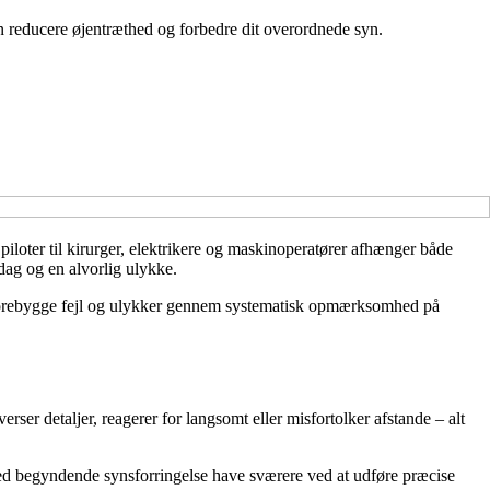
an reducere øjentræthed og forbedre dit overordnede syn.
piloter til kirurger, elektrikere og maskinoperatører afhænger både
dag og en alvorlig ulykke.
n forebygge fejl og ulykker gennem systematisk opmærksomhed på
ser detaljer, reagerer for langsomt eller misfortolker afstande – alt
med begyndende synsforringelse have sværere ved at udføre præcise