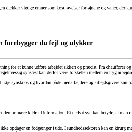
ogen dækker vigtige emner som kost, øvelser for øjnene og vaner, der k
n forebygger du fejl og ulykker
tning for at kunne udføre arbejdet sikkert og præcist. Fra chauffører og 
n regelmæssig synstest kan derfor være forskellen mellem en tryg arbejds
v med høje synskrav, og hvordan både medarbejdere og arbejdsgivere ka
n
 den primære kilde til information. Et nedsat syn kan betyde, at man over
r ikke opdager en fodgænger i tide. I sundhedssektoren kan en kirurg 