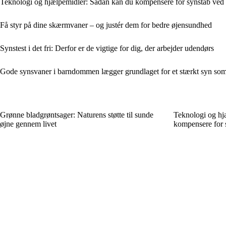
Teknologi og hjælpemidler: Sådan kan du kompensere for synstab ved
Få styr på dine skærmvaner – og justér dem for bedre øjensundhed
Synstest i det fri: Derfor er de vigtige for dig, der arbejder udendørs
Gode synsvaner i barndommen lægger grundlaget for et stærkt syn so
Grønne bladgrøntsager: Naturens støtte til sunde
Teknologi og hj
øjne gennem livet
kompensere for 