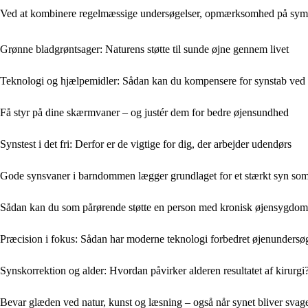
Ved at kombinere regelmæssige undersøgelser, opmærksomhed på sympto
Grønne bladgrøntsager: Naturens støtte til sunde øjne gennem livet
Teknologi og hjælpemidler: Sådan kan du kompensere for synstab ved
Få styr på dine skærmvaner – og justér dem for bedre øjensundhed
Synstest i det fri: Derfor er de vigtige for dig, der arbejder udendørs
Gode synsvaner i barndommen lægger grundlaget for et stærkt syn so
Sådan kan du som pårørende støtte en person med kronisk øjensygdom
Præcision i fokus: Sådan har moderne teknologi forbedret øjenundersø
Synskorrektion og alder: Hvordan påvirker alderen resultatet af kirurgi
Bevar glæden ved natur, kunst og læsning – også når synet bliver svag