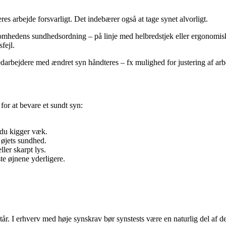
res arbejde forsvarligt. Det indebærer også at tage synet alvorligt.
omhedens sundhedsordning – på linje med helbredstjek eller ergonomisk v
fejl.
darbejdere med ændret syn håndteres – fx mulighed for justering af arb
or at bevare et sundt syn:
 du kigger væk.
 øjets sundhed.
ller skarpt lys.
ste øjnene yderligere.
år. I erhverv med høje synskrav bør synstests være en naturlig del af 