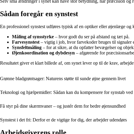
Selv små ændringer i synet kan have stor betydning, når præcision og r
Sådan foregår en synstest
En professionel synstest udføres typisk af en optiker eller øjenlæge og 
Måling af synsstyrke
– hvor godt du ser på afstand og tæt på.
Farvesynstest
– vigtig i job, hvor farvekoder bruges til signaler 
Synsfeltmåling
– for at sikre, at du opfatter bevægelser og objekt
Øjenkoordination og dybdesyn
– afgørende for præcisionsarbe
Resultatet giver et klart billede af, om synet lever op til de krav, arbejde
Grønne bladgrøntsager: Naturens støtte til sunde øjne gennem livet
Teknologi og hjælpemidler: Sådan kan du kompensere for synstab ved
Få styr på dine skærmvaner – og justér dem for bedre øjensundhed
Synstest i det fri: Derfor er de vigtige for dig, der arbejder udendørs
Arbejdsgiverens rolle