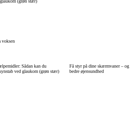
 glaukom (grøn stær)
m voksen
ælpemidler: Sådan kan du
Få styr på dine skærmvaner – og 
synstab ved glaukom (grøn stær)
bedre øjensundhed