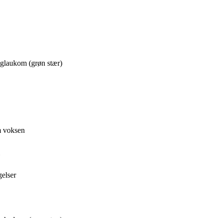
 glaukom (grøn stær)
m voksen
gelser