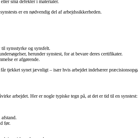
ller små defekter i materialer.
e synstests er en nødvendig del af arbejdssikkerheden.
 til synsstyrke og synsfelt.
ersøgelser, herunder synstest, for at bevare deres certifikater.
mmelse er afgørende.
år tjekket synet jævnligt – især hvis arbejdet indebærer præcisionsopga
irke arbejdet. Her er nogle typiske tegn på, at det er tid til en synstest:
 afstand.
d før.