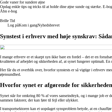
Gode vaner for sundere øjne
Opdag enkle tips og tricks til at holde dine øjne sunde og stærke. E-b
Åbn e-bog
Brille Tid
Log på
Kom i gang
Nyhedsbrevet
Synstest i erhverv med høje synskrav: Såda
I mange erhverv er et skarpt syn ikke bare en fordel – det er en forudsæ
kvaliteten af arbejdet og sikkerheden af, at synet fungerer optimalt. E
Her får du et overblik over, hvorfor synstests er så vigtige i erhver
øjensundhed.
Hvorfor synet er afgørende for sikkerhede
Synet står for omkring 80 % af vores sanseindtryk, og i mange job er det
sammen faktorer, der kan føre til fejl eller ulykker.
I transportsektoren kan et uopdaget synsproblem betyde, at en chauffø