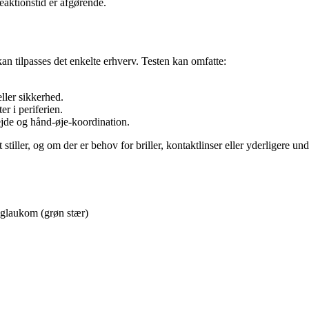
eaktionstid er afgørende.
kan tilpasses det enkelte erhverv. Testen kan omfatte:
eller sikkerhed.
er i periferien.
jde og hånd-øje-koordination.
t stiller, og om der er behov for briller, kontaktlinser eller yderligere un
 glaukom (grøn stær)