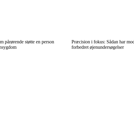
m pårørende støtte en person
Præcision i fokus: Sådan har mo
ensygdom
forbedret øjenundersøgelser