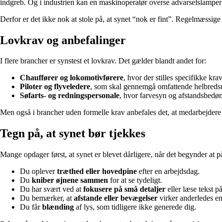
indgreb. Og i industrien kan en maskinoperatør overse advarselslamper e
Derfor er det ikke nok at stole på, at synet “nok er fint”. Regelmæssig
Lovkrav og anbefalinger
I flere brancher er synstest et lovkrav. Det gælder blandt andet for:
Chauffører og lokomotivførere
, hvor der stilles specifikke krav
Piloter og flyveledere
, som skal gennemgå omfattende helbredsund
Søfarts- og redningspersonale
, hvor farvesyn og afstandsbedø
Men også i brancher uden formelle krav anbefales det, at medarbejdere f
Tegn på, at synet bør tjekkes
Mange opdager først, at synet er blevet dårligere, når det begynder at påv
Du oplever
træthed eller hovedpine
efter en arbejdsdag.
Du
kniber øjnene sammen
for at se tydeligt.
Du har svært ved at
fokusere på små detaljer
eller læse tekst på
Du bemærker, at
afstande eller bevægelser
virker anderledes en
Du får
blænding
af lys, som tidligere ikke generede dig.