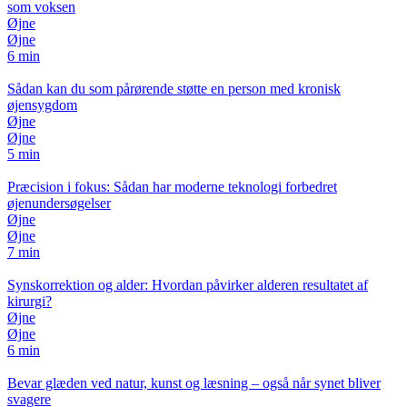
som voksen
Øjne
Øjne
6 min
Sådan kan du som pårørende støtte en person med kronisk
øjensygdom
Øjne
Øjne
5 min
Præcision i fokus: Sådan har moderne teknologi forbedret
øjenundersøgelser
Øjne
Øjne
7 min
Synskorrektion og alder: Hvordan påvirker alderen resultatet af
kirurgi?
Øjne
Øjne
6 min
Bevar glæden ved natur, kunst og læsning – også når synet bliver
svagere