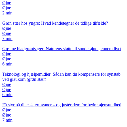
Øjne
Øjne
2 min
Grøn stær hos yngre: Hvad kendetegner de tidlige tilfælde?
Øjne
Øjne
7 min
Grønne bladgrøntsager: Naturens støtte til sunde øjne gennem livet
Øjne
Øjne
6 min
Teknologi og hjælpemidler: Sådan kan du kompensere for synstab
ved glaukom (grøn stær)
Øjne
Øjne
6 min
Få styr på dine skærmvaner – og justér dem for bedre øjensundhed
Øjne
Øjne
7 min