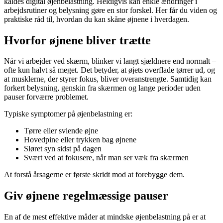
kaldes digital øjenbelastning. Heldigvis kan enkle ændringer i
arbejdsrutiner og belysning gøre en stor forskel. Her får du viden og
praktiske råd til, hvordan du kan skåne øjnene i hverdagen.
Hvorfor øjnene bliver trætte
Når vi arbejder ved skærm, blinker vi langt sjældnere end normalt –
ofte kun halvt så meget. Det betyder, at øjets overflade tørrer ud, og
at musklerne, der styrer fokus, bliver overanstrengte. Samtidig kan
forkert belysning, genskin fra skærmen og lange perioder uden
pauser forværre problemet.
Typiske symptomer på øjenbelastning er:
Tørre eller sviende øjne
Hovedpine eller trykken bag øjnene
Sløret syn sidst på dagen
Svært ved at fokusere, når man ser væk fra skærmen
At forstå årsagerne er første skridt mod at forebygge dem.
Giv øjnene regelmæssige pauser
En af de mest effektive måder at mindske øjenbelastning på er at