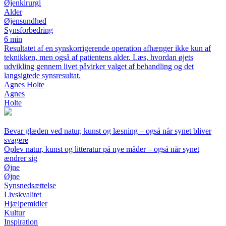
Øjenkirurgi
Alder
Øjensundhed
Synsforbedring
6 min
Resultatet af en synskorrigerende operation afhænger ikke kun af
teknikken, men også af patientens alder. Læs, hvordan øjets
udvikling gennem livet påvirker valget af behandling og det
langsigtede synsresultat.
Agnes Holte
Agnes
Holte
Bevar glæden ved natur, kunst og læsning – også når synet bliver
svagere
Oplev natur, kunst og litteratur på nye måder – også når synet
ændrer sig
Øjne
Øjne
Synsnedsættelse
Livskvalitet
Hjælpemidler
Kultur
Inspiration