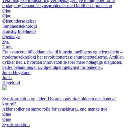
Teknologiske fremskridt giver øjenlæger nye muligheder for at
opdage og behandle synsproblemer med hidtil uset præcision
Øjne
Øjne
Øjenundersøgelser
Sundhedsteknologi
Kunstig Intelligens
Øjenlæge
Syn
7 min
Fra avanceret billeddannelse til kunstig intelligens og telemedicin –
moderne teknologi har revolutioneret øjenundersøgelserne. Artiklen
dykker ned i, hvordan innovation skaber mere nøjagtige diagnoser,
bedre behandlinger og øget tilgængelighed for patienter.
Junia Hegelund
Junia
Hegelund
Synskorrektion og alder: Hvordan påvirker alderen resultatet af
kirurgi?
Alder spiller en større rolle for synskirurgi, end mange tror
Øjne
Øjne
Synskorrektion