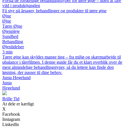
Forstå de forskellige behandlingstyper for tørre øjne – uden at fare
vild i produktjunglen
Få styr på årsager, behandlinger og produkter til tørre øjne
Øjne
Øjne
Tørre Øjne
Øjenpleje
Sundhed
Behandling
Øjenlidelser
3 min
Tørre øjne kan skyldes mange ting – fra miljø og skærmarbejde til
ubalance i tårefilmen. I denne guide får du et klart overblik over de
mest almindelige behandlingstyper, så du lettere kan finde den
løsning, der passer til dine behov.
Junia Hegelund
Junia
Hegelund
Brille Tid
At dele er kærligt
X
Facebook
Instagram
LinkedIn