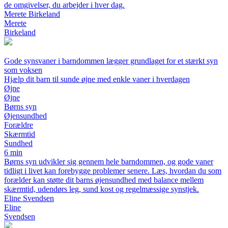
de omgivelser, du arbejder i hver dag.
Merete Birkeland
Merete
Birkeland
Gode synsvaner i barndommen lægger grundlaget for et stærkt syn
som voksen
Hjælp dit barn til sunde øjne med enkle vaner i hverdagen
Øjne
Øjne
Børns syn
Øjensundhed
Forældre
Skærmtid
Sundhed
6 min
Børns syn udvikler sig gennem hele barndommen, og gode vaner
tidligt i livet kan forebygge problemer senere. Læs, hvordan du som
forælder kan støtte dit barns øjensundhed med balance mellem
skærmtid, udendørs leg, sund kost og regelmæssige synstjek.
Eline Svendsen
Eline
Svendsen