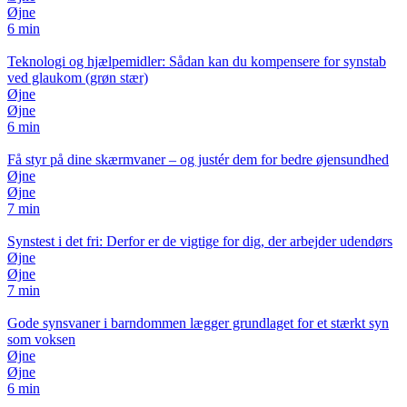
Øjne
6 min
Teknologi og hjælpemidler: Sådan kan du kompensere for synstab
ved glaukom (grøn stær)
Øjne
Øjne
6 min
Få styr på dine skærmvaner – og justér dem for bedre øjensundhed
Øjne
Øjne
7 min
Synstest i det fri: Derfor er de vigtige for dig, der arbejder udendørs
Øjne
Øjne
7 min
Gode synsvaner i barndommen lægger grundlaget for et stærkt syn
som voksen
Øjne
Øjne
6 min