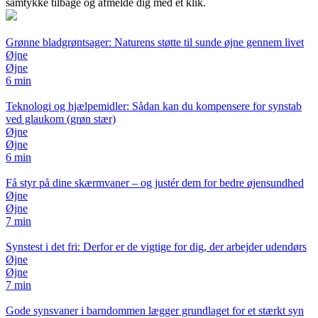
samtykke tilbage og afmelde dig med ét klik.
Grønne bladgrøntsager: Naturens støtte til sunde øjne gennem livet
Øjne
Øjne
6 min
Teknologi og hjælpemidler: Sådan kan du kompensere for synstab
ved glaukom (grøn stær)
Øjne
Øjne
6 min
Få styr på dine skærmvaner – og justér dem for bedre øjensundhed
Øjne
Øjne
7 min
Synstest i det fri: Derfor er de vigtige for dig, der arbejder udendørs
Øjne
Øjne
7 min
Gode synsvaner i barndommen lægger grundlaget for et stærkt syn