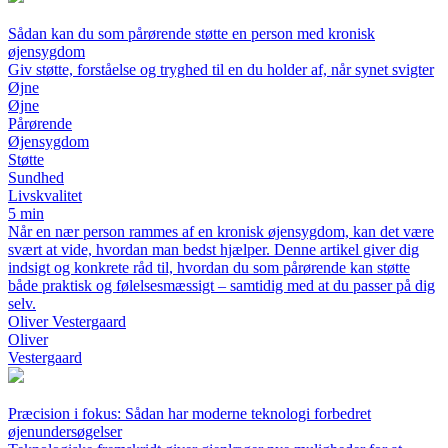
Sådan kan du som pårørende støtte en person med kronisk
øjensygdom
Giv støtte, forståelse og tryghed til en du holder af, når synet svigter
Øjne
Øjne
Pårørende
Øjensygdom
Støtte
Sundhed
Livskvalitet
5 min
Når en nær person rammes af en kronisk øjensygdom, kan det være
svært at vide, hvordan man bedst hjælper. Denne artikel giver dig
indsigt og konkrete råd til, hvordan du som pårørende kan støtte
både praktisk og følelsesmæssigt – samtidig med at du passer på dig
selv.
Oliver Vestergaard
Oliver
Vestergaard
Præcision i fokus: Sådan har moderne teknologi forbedret
øjenundersøgelser