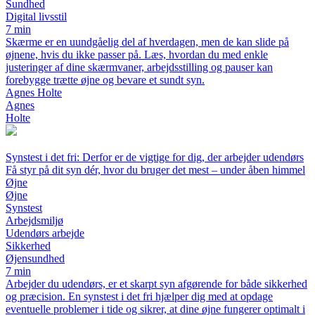
Sundhed
Digital livsstil
7 min
Skærme er en uundgåelig del af hverdagen, men de kan slide på
øjnene, hvis du ikke passer på. Læs, hvordan du med enkle
justeringer af dine skærmvaner, arbejdsstilling og pauser kan
forebygge trætte øjne og bevare et sundt syn.
Agnes Holte
Agnes
Holte
Synstest i det fri: Derfor er de vigtige for dig, der arbejder udendørs
Få styr på dit syn dér, hvor du bruger det mest – under åben himmel
Øjne
Øjne
Synstest
Arbejdsmiljø
Udendørs arbejde
Sikkerhed
Øjensundhed
7 min
Arbejder du udendørs, er et skarpt syn afgørende for både sikkerhed
og præcision. En synstest i det fri hjælper dig med at opdage
eventuelle problemer i tide og sikrer, at dine øjne fungerer optimalt i