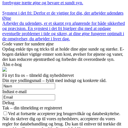
forebygge trætte øjne og bevare et sundt syn.
Synstest i det fri: Derfor er de vigtige for dig, der arbejder udendørs
Øjne
Arbejder du udendørs, er et skarpt syn afgørende for både sikkerhed
og præcision. En synstest i det fri hjælper dig med at opdage
eventuelle problemer i tide og sikrer, at dine øjne fungerer optimalt i
de omgivelser, du arbejder i hver dag.
Gode vaner for sundere øjne
Opdag enkle tips og tricks til at holde dine øjne sunde og stærke. E-
bogen dækker vigtige emner som kost, øvelser for øjnene og vaner,
der kan reducere øjentræthed og forbedre dit overordnede syn.
Åbn e-bog
Få nyt fra os – tilmeld dig nyhedsbrevet
Din nye yndlingsmail – fyldt med indsigt og konkrete råd.
Indtast e-mail
Deltag
Tak – din tilmelding er registreret
Ved at fortsætte accepterer jeg brugervilkår og databeskyttelse.
Når du skriver dig op til vores nyhedsbrev, accepterer du vores
regler for databehandling og brug. Du kan til enhver tid trække dit