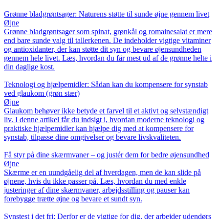
Grønne bladgrøntsager: Naturens støtte til sunde øjne gennem livet
Øjne
Grønne bladgrøntsager som spinat, grønkål og romainesalat er mere
end bare sunde valg til tallerkenen. De indeholder vigtige vitaminer
og antioxidanter, der kan støtte dit syn og bevare øjensundheden
gennem hele livet. Læs, hvordan du får mest ud af de grønne helte i
din daglige kost.
Teknologi og hjælpemidler: Sådan kan du kompensere for synstab
ved glaukom (grøn stær)
Øjne
Glaukom behøver ikke betyde et farvel til et aktivt og selvstændigt
liv. I denne artikel får du indsigt i, hvordan moderne teknologi og
praktiske hjælpemidler kan hjælpe dig med at kompensere for
synstab, tilpasse dine omgivelser og bevare livskvaliteten.
Få styr på dine skærmvaner – og justér dem for bedre øjensundhed
Øjne
Skærme er en uundgåelig del af hverdagen, men de kan slide på
øjnene, hvis du ikke passer på. Læs, hvordan du med enkle
justeringer af dine skærmvaner, arbejdsstilling og pauser kan
forebygge trætte øjne og bevare et sundt syn.
Synstest i det fri: Derfor er de vigtige for dig, der arbejder udendørs