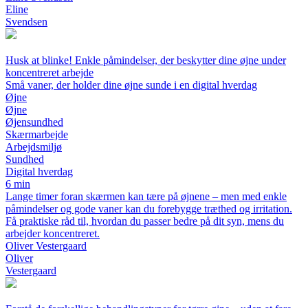
Eline
Svendsen
Husk at blinke! Enkle påmindelser, der beskytter dine øjne under
koncentreret arbejde
Små vaner, der holder dine øjne sunde i en digital hverdag
Øjne
Øjne
Øjensundhed
Skærmarbejde
Arbejdsmiljø
Sundhed
Digital hverdag
6 min
Lange timer foran skærmen kan tære på øjnene – men med enkle
påmindelser og gode vaner kan du forebygge træthed og irritation.
Få praktiske råd til, hvordan du passer bedre på dit syn, mens du
arbejder koncentreret.
Oliver Vestergaard
Oliver
Vestergaard