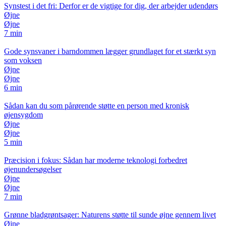
Synstest i det fri: Derfor er de vigtige for dig, der arbejder udendørs
Øjne
Øjne
7 min
Gode synsvaner i barndommen lægger grundlaget for et stærkt syn
som voksen
Øjne
Øjne
6 min
Sådan kan du som pårørende støtte en person med kronisk
øjensygdom
Øjne
Øjne
5 min
Præcision i fokus: Sådan har moderne teknologi forbedret
øjenundersøgelser
Øjne
Øjne
7 min
Grønne bladgrøntsager: Naturens støtte til sunde øjne gennem livet
Øjne