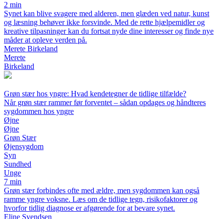
2 min
Synet kan blive svagere med alderen, men glæden ved natur, kunst
og læsning behøver ikke forsvinde. Med de rette hjælpemidler og
kreative tilpasninger kan du fortsat nyde dine interesser og finde nye
måder at opleve verden på.
Merete Birkeland
Merete
Birkeland
Grøn stær hos yngre: Hvad kendetegner de tidlige tilfælde?
Når grøn stær rammer før forventet – sådan opdages og håndteres
sygdommen hos yngre
Øjne
Øjne
Grøn Stær
Øjensygdom
Syn
Sundhed
Unge
7 min
Grøn stær forbindes ofte med ældre, men sygdommen kan også
ramme yngre voksne. Læs om de tidlige tegn, risikofaktorer og
hvorfor tidlig diagnose er afgørende for at bevare synet.
Eline Svendsen