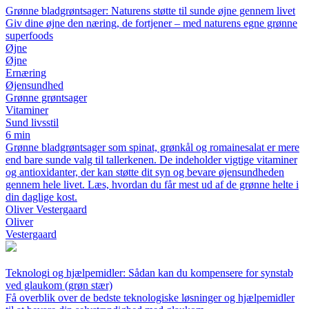
Grønne bladgrøntsager: Naturens støtte til sunde øjne gennem livet
Giv dine øjne den næring, de fortjener – med naturens egne grønne
superfoods
Øjne
Øjne
Ernæring
Øjensundhed
Grønne grøntsager
Vitaminer
Sund livsstil
6 min
Grønne bladgrøntsager som spinat, grønkål og romainesalat er mere
end bare sunde valg til tallerkenen. De indeholder vigtige vitaminer
og antioxidanter, der kan støtte dit syn og bevare øjensundheden
gennem hele livet. Læs, hvordan du får mest ud af de grønne helte i
din daglige kost.
Oliver Vestergaard
Oliver
Vestergaard
Teknologi og hjælpemidler: Sådan kan du kompensere for synstab
ved glaukom (grøn stær)
Få overblik over de bedste teknologiske løsninger og hjælpemidler