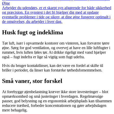
Øjne
Arbejder du udendørs, er et skarpt syn afgørende for både sikkerhed
og præcision. En synstest i det fri hjælper dig med at opdage
eventuelle problemer i tide og sikrer, at dine øjne fungerer optimalt i
de omgivelser, du arbejder i hver dag.
Husk fugt og indeklima
Tør luft, især i opvarmede kontorer om vinteren, kan forværre tørre
øjne. Sørg for god ventilation, og overvej at have en lille luftfugter i
rummet, hvis luften føles tør. At drikke rigeligt med vand hjælper
også – fugt indefra er lige så vigtig som fugt udefra.
Hvis du bruger kontaktlinser, kan det være en fordel at skifte til
briller i perioder, da linser kan forstærke tørhedsfornemmelsen.
Små vaner, stor forskel
At forebygge øjenbelastning kræver ikke store investeringer – blot
opmærksomhed og små justeringer i hverdagen. Regelmæssige
pauser, god belysning og en ergonomisk arbejdsplads kan tilsammen
reducere træthed, forbedre koncentrationen og gøre arbejdsdagen
mere behagelig.