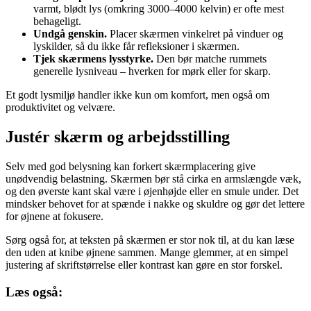
varmt, blødt lys (omkring 3000–4000 kelvin) er ofte mest
behageligt.
Undgå genskin.
Placer skærmen vinkelret på vinduer og
lyskilder, så du ikke får refleksioner i skærmen.
Tjek skærmens lysstyrke.
Den bør matche rummets
generelle lysniveau – hverken for mørk eller for skarp.
Et godt lysmiljø handler ikke kun om komfort, men også om
produktivitet og velvære.
Justér skærm og arbejdsstilling
Selv med god belysning kan forkert skærmplacering give
unødvendig belastning. Skærmen bør stå cirka en armslængde væk,
og den øverste kant skal være i øjenhøjde eller en smule under. Det
mindsker behovet for at spænde i nakke og skuldre og gør det lettere
for øjnene at fokusere.
Sørg også for, at teksten på skærmen er stor nok til, at du kan læse
den uden at knibe øjnene sammen. Mange glemmer, at en simpel
justering af skriftstørrelse eller kontrast kan gøre en stor forskel.
Læs også: