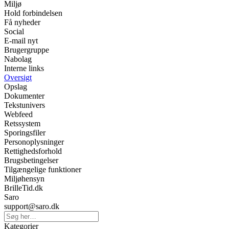
Miljø
Hold forbindelsen
Få nyheder
Social
E-mail nyt
Brugergruppe
Nabolag
Interne links
Oversigt
Opslag
Dokumenter
Tekstunivers
Webfeed
Retssystem
Sporingsfiler
Personoplysninger
Rettighedsforhold
Brugsbetingelser
Tilgængelige funktioner
Miljøhensyn
BrilleTid.dk
Saro
support@saro.dk
Kategorier