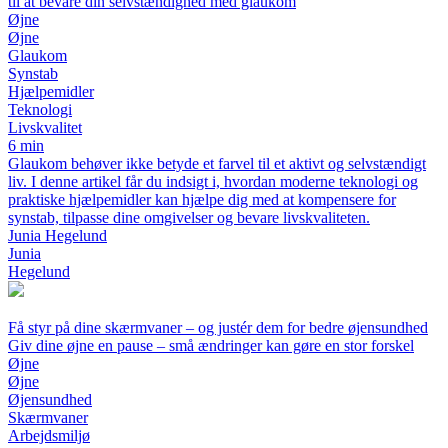
til at bevare din selvstændighed med glaukom
Øjne
Øjne
Glaukom
Synstab
Hjælpemidler
Teknologi
Livskvalitet
6 min
Glaukom behøver ikke betyde et farvel til et aktivt og selvstændigt
liv. I denne artikel får du indsigt i, hvordan moderne teknologi og
praktiske hjælpemidler kan hjælpe dig med at kompensere for
synstab, tilpasse dine omgivelser og bevare livskvaliteten.
Junia Hegelund
Junia
Hegelund
Få styr på dine skærmvaner – og justér dem for bedre øjensundhed
Giv dine øjne en pause – små ændringer kan gøre en stor forskel
Øjne
Øjne
Øjensundhed
Skærmvaner
Arbejdsmiljø