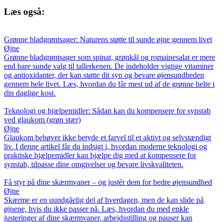
Læs også:
Grønne bladgrøntsager: Naturens støtte til sunde øjne gennem livet
Øjne
Grønne bladgrøntsager som spinat, grønkål og romainesalat er mere
end bare sunde valg til tallerkenen. De indeholder vigtige vitaminer
og antioxidanter, der kan støtte dit syn og bevare øjensundheden
gennem hele livet. Læs, hvordan du får mest ud af de grønne helte i
din daglige kost.
Teknologi og hjælpemidler: Sådan kan du kompensere for synstab
ved glaukom (grøn stær)
Øjne
Glaukom behøver ikke betyde et farvel til et aktivt og selvstændigt
liv. I denne artikel får du indsigt i, hvordan moderne teknologi og
praktiske hjælpemidler kan hjælpe dig med at kompensere for
synstab, tilpasse dine omgivelser og bevare livskvaliteten.
Få styr på dine skærmvaner – og justér dem for bedre øjensundhed
Øjne
Skærme er en uundgåelig del af hverdagen, men de kan slide på
øjnene, hvis du ikke passer på. Læs, hvordan du med enkle
justeringer af dine skærmvaner, arbejdsstilling og pauser kan