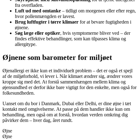
fra overfladen.
Luft ud med omtanke
– tidligt om morgenen eller efter regn,
hvor pollenmængden er lavest.
Brug luftfugter i tørre klimaer
for at bevare fugtigheden i
øjnene.
Søg læge eller optiker
, hvis symptomerne bliver ved – der
findes effektive behandlinger, som kan tilpasses klima og
allergitype.
Øjnene som barometer for miljøet
Øjenallergi er ikke kun et individuelt problem – det er også et spejl
af de miljøforhold, vi lever i. Når klimaet ændrer sig, ændrer vores
kroppe sig med det. At forstå sammenhængen mellem klima og
øjensundhed er derfor ikke bare vigtigt for den enkelte, men også for
folkesundheden.
Uanset om du bor i Danmark, Dubai eller Delhi, er dine øjne i tæt
kontakt med omgivelserne. At passe på dem handler ikke kun om
behandling, men også om at forstå, hvordan verden omkring dig
påvirker dem – hver dag, året rundt.
Øjne
Øjne