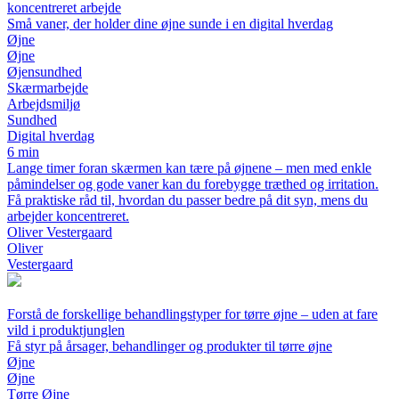
koncentreret arbejde
Små vaner, der holder dine øjne sunde i en digital hverdag
Øjne
Øjne
Øjensundhed
Skærmarbejde
Arbejdsmiljø
Sundhed
Digital hverdag
6 min
Lange timer foran skærmen kan tære på øjnene – men med enkle
påmindelser og gode vaner kan du forebygge træthed og irritation.
Få praktiske råd til, hvordan du passer bedre på dit syn, mens du
arbejder koncentreret.
Oliver Vestergaard
Oliver
Vestergaard
Forstå de forskellige behandlingstyper for tørre øjne – uden at fare
vild i produktjunglen
Få styr på årsager, behandlinger og produkter til tørre øjne
Øjne
Øjne
Tørre Øjne