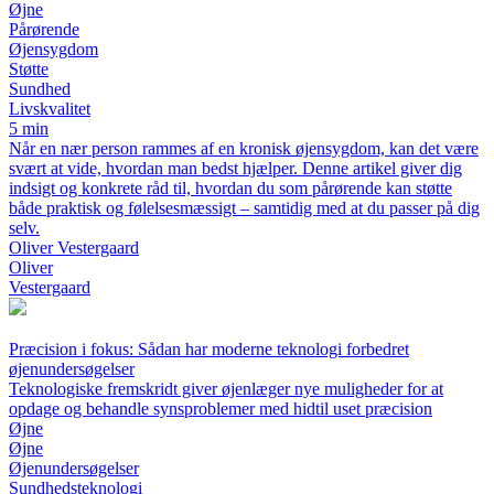
Øjne
Pårørende
Øjensygdom
Støtte
Sundhed
Livskvalitet
5 min
Når en nær person rammes af en kronisk øjensygdom, kan det være
svært at vide, hvordan man bedst hjælper. Denne artikel giver dig
indsigt og konkrete råd til, hvordan du som pårørende kan støtte
både praktisk og følelsesmæssigt – samtidig med at du passer på dig
selv.
Oliver Vestergaard
Oliver
Vestergaard
Præcision i fokus: Sådan har moderne teknologi forbedret
øjenundersøgelser
Teknologiske fremskridt giver øjenlæger nye muligheder for at
opdage og behandle synsproblemer med hidtil uset præcision
Øjne
Øjne
Øjenundersøgelser
Sundhedsteknologi