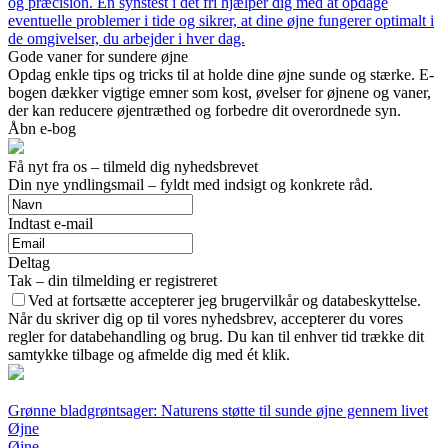
og præcision. En synstest i det fri hjælper dig med at opdage
eventuelle problemer i tide og sikrer, at dine øjne fungerer optimalt i
de omgivelser, du arbejder i hver dag.
Gode vaner for sundere øjne
Opdag enkle tips og tricks til at holde dine øjne sunde og stærke. E-
bogen dækker vigtige emner som kost, øvelser for øjnene og vaner,
der kan reducere øjentræthed og forbedre dit overordnede syn.
Åbn e-bog
Få nyt fra os – tilmeld dig nyhedsbrevet
Din nye yndlingsmail – fyldt med indsigt og konkrete råd.
Indtast e-mail
Deltag
Tak – din tilmelding er registreret
Ved at fortsætte accepterer jeg brugervilkår og databeskyttelse.
Når du skriver dig op til vores nyhedsbrev, accepterer du vores
regler for databehandling og brug. Du kan til enhver tid trække dit
samtykke tilbage og afmelde dig med ét klik.
Grønne bladgrøntsager: Naturens støtte til sunde øjne gennem livet
Øjne
Øjne