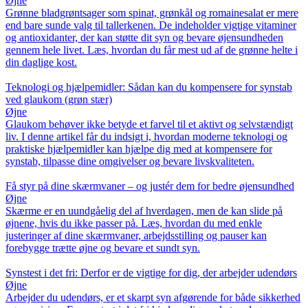
Øjne
Grønne bladgrøntsager som spinat, grønkål og romainesalat er mere
end bare sunde valg til tallerkenen. De indeholder vigtige vitaminer
og antioxidanter, der kan støtte dit syn og bevare øjensundheden
gennem hele livet. Læs, hvordan du får mest ud af de grønne helte i
din daglige kost.
Teknologi og hjælpemidler: Sådan kan du kompensere for synstab
ved glaukom (grøn stær)
Øjne
Glaukom behøver ikke betyde et farvel til et aktivt og selvstændigt
liv. I denne artikel får du indsigt i, hvordan moderne teknologi og
praktiske hjælpemidler kan hjælpe dig med at kompensere for
synstab, tilpasse dine omgivelser og bevare livskvaliteten.
Få styr på dine skærmvaner – og justér dem for bedre øjensundhed
Øjne
Skærme er en uundgåelig del af hverdagen, men de kan slide på
øjnene, hvis du ikke passer på. Læs, hvordan du med enkle
justeringer af dine skærmvaner, arbejdsstilling og pauser kan
forebygge trætte øjne og bevare et sundt syn.
Synstest i det fri: Derfor er de vigtige for dig, der arbejder udendørs
Øjne
Arbejder du udendørs, er et skarpt syn afgørende for både sikkerhed