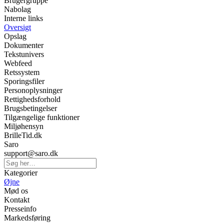
Brugergruppe
Nabolag
Interne links
Oversigt
Opslag
Dokumenter
Tekstunivers
Webfeed
Retssystem
Sporingsfiler
Personoplysninger
Rettighedsforhold
Brugsbetingelser
Tilgængelige funktioner
Miljøhensyn
BrilleTid.dk
Saro
support@saro.dk
Kategorier
Øjne
Mød os
Kontakt
Presseinfo
Markedsføring