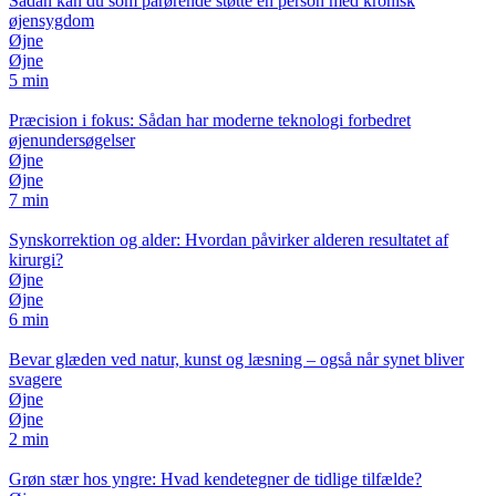
Sådan kan du som pårørende støtte en person med kronisk
øjensygdom
Øjne
Øjne
5 min
Præcision i fokus: Sådan har moderne teknologi forbedret
øjenundersøgelser
Øjne
Øjne
7 min
Synskorrektion og alder: Hvordan påvirker alderen resultatet af
kirurgi?
Øjne
Øjne
6 min
Bevar glæden ved natur, kunst og læsning – også når synet bliver
svagere
Øjne
Øjne
2 min
Grøn stær hos yngre: Hvad kendetegner de tidlige tilfælde?