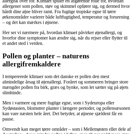
allergisk over for. Klimaet spiller en afgørende rolle for, hvordan
allergener som pollen, støv og skimmel opfører sig, og dermed hvor
hårdt dine øjne bliver ramt. Fra fugtige tropiske egne til tørre
ørkenområder varierer både luftfugtighed, temperatur og forurening
– og det kan mærkes i øjnene.
Her ser vi nærmere på, hvordan klimaet påvirker øjenallergi, og
hvorfor dine symptomer kan ændre sig, når du rejser eller flytter til
et andet sted i verden.
Pollen og planter – naturens
allergifremkaldere
I tempererede klimaer som det danske er pollen den mest
almindelige årsag til øjenallergi. Foråret og sommeren bringer store
mængder pollen fra birk, græs og bynke, som let sætter sig på øjets
slimhinde.
Men i varmere og mere fugtige egne, som i Sydeuropa eller
Sydøstasien, blomstrer planter i længere perioder, og pollensæsonen
kan vare næsten hele året. Det betyder, at øjnene sjældent får en
pause.
Omvendt kan meget tørre områder – som i Mellemøsten eller dele af