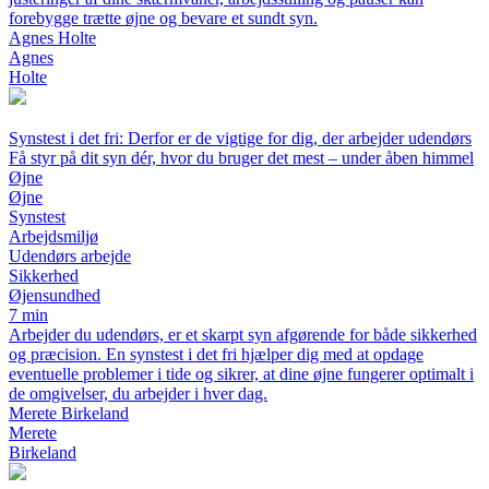
forebygge trætte øjne og bevare et sundt syn.
Agnes Holte
Agnes
Holte
Synstest i det fri: Derfor er de vigtige for dig, der arbejder udendørs
Få styr på dit syn dér, hvor du bruger det mest – under åben himmel
Øjne
Øjne
Synstest
Arbejdsmiljø
Udendørs arbejde
Sikkerhed
Øjensundhed
7 min
Arbejder du udendørs, er et skarpt syn afgørende for både sikkerhed
og præcision. En synstest i det fri hjælper dig med at opdage
eventuelle problemer i tide og sikrer, at dine øjne fungerer optimalt i
de omgivelser, du arbejder i hver dag.
Merete Birkeland
Merete
Birkeland