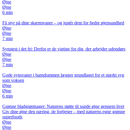
Øjne
Øjne
6 min
Få styr på dine skærmvaner – og justér dem for bedre øjensundhed
Øjne
Øjne
7 min
Synstest i det fri: Derfor er de vigtige for dig, der arbejder udendørs
Øjne
Øjne
7 min
Gode synsvaner i barndommen lægger grundlaget for et stærkt syn
som voksen
Øjne
Øjne
6 min
Grønne bladgrøntsager: Naturens støtte til sunde øjne gennem livet
Giv dine øjne den næring, de fortjener – med naturens egne grønne
superfoods
Øjne
Øjne