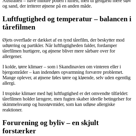
Australien – have mindre pollen i luften, men til gengæld mere støv
og sand, der irriterer øjnene på en anden måde.
Luftfugtighed og temperatur – balancen i
tårefilmen
Øjets overflade er dækket af en tynd tårefilm, der beskytter mod
udtørring og partikler. Når luftfugtigheden falder, fordamper
tårefilmen hurtigere, og øjnene bliver mere sårbare over for
allergener.
I kolde, tørre klimaer – som i Skandinavien om vinteren eller i
bjergområder – kan indendørs opvarmning forværre problemet.
Mange oplever, at øjnene føles tørre og kløende, selv uden egentlig
allergi.
I tropiske klimaer med høj luftfugtighed er det omvendte tilfældet:
tårefilmen holder længere, men fugten skaber ideelle betingelser for
skimmelsvamp og husstøvmider, som kan udløse allergiske
reaktioner.
Forurening og byliv – en skjult
forstærker