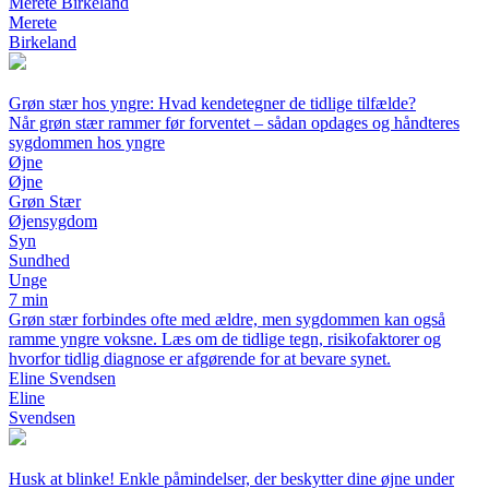
Merete Birkeland
Merete
Birkeland
Grøn stær hos yngre: Hvad kendetegner de tidlige tilfælde?
Når grøn stær rammer før forventet – sådan opdages og håndteres
sygdommen hos yngre
Øjne
Øjne
Grøn Stær
Øjensygdom
Syn
Sundhed
Unge
7 min
Grøn stær forbindes ofte med ældre, men sygdommen kan også
ramme yngre voksne. Læs om de tidlige tegn, risikofaktorer og
hvorfor tidlig diagnose er afgørende for at bevare synet.
Eline Svendsen
Eline
Svendsen
Husk at blinke! Enkle påmindelser, der beskytter dine øjne under