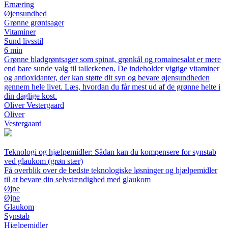
Ernæring
Øjensundhed
Grønne grøntsager
Vitaminer
Sund livsstil
6 min
Grønne bladgrøntsager som spinat, grønkål og romainesalat er mere
end bare sunde valg til tallerkenen. De indeholder vigtige vitaminer
og antioxidanter, der kan støtte dit syn og bevare øjensundheden
gennem hele livet. Læs, hvordan du får mest ud af de grønne helte i
din daglige kost.
Oliver Vestergaard
Oliver
Vestergaard
Teknologi og hjælpemidler: Sådan kan du kompensere for synstab
ved glaukom (grøn stær)
Få overblik over de bedste teknologiske løsninger og hjælpemidler
til at bevare din selvstændighed med glaukom
Øjne
Øjne
Glaukom
Synstab
Hjælpemidler