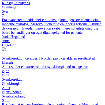
Kunstig Intelligens
Øjenlæge
Syn
7 min
Fra avanceret billeddannelse til kunstig intelligens og telemedicin –
moderne teknologi har revolutioneret øjenundersøgelserne. Artiklen
dykker ned i, hvordan innovation skaber mere nøjagtige diagnoser,
bedre behandlinger og øget tilgængelighed for patienter.
Junia Hegelund
Junia
Hegelund
Synskorrektion og alder: Hvordan påvirker alderen resultatet af
kirurgi?
Alder spiller en større rolle for synskirurgi, end mange tror
Øjne
Øjne
Synskorrektion
Øjenkirurgi
Alder
Øjensundhed
Synsforbedring
6 min
Resultatet af en synskorrigerende operation afhænger ikke kun af