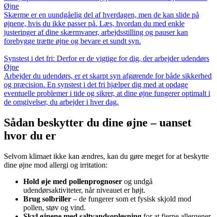
Øjne
Skærme er en uundgåelig del af hverdagen, men de kan slide på
øjnene, hvis du ikke passer på. Læs, hvordan du med enkle
justeringer af dine skærmvaner, arbejdsstilling og pauser kan
forebygge trætte øjne og bevare et sundt syn.
Synstest i det fri: Derfor er de vigtige for dig, der arbejder udendørs
Øjne
Arbejder du udendørs, er et skarpt syn afgørende for både sikkerhed
og præcision. En synstest i det fri hjælper dig med at opdage
eventuelle problemer i tide og sikrer, at dine øjne fungerer optimalt i
de omgivelser, du arbejder i hver dag.
Sådan beskytter du dine øjne – uanset
hvor du er
Selvom klimaet ikke kan ændres, kan du gøre meget for at beskytte
dine øjne mod allergi og irritation:
Hold øje med pollenprognoser
og undgå
udendørsaktiviteter, når niveauet er højt.
Brug solbriller
– de fungerer som et fysisk skjold mod
pollen, støv og vind.
Skyl øjnene med saltvandsopløsning
for at fjerne allergener