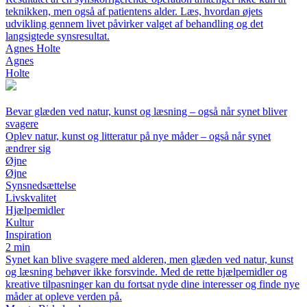
teknikken, men også af patientens alder. Læs, hvordan øjets
udvikling gennem livet påvirker valget af behandling og det
langsigtede synsresultat.
Agnes Holte
Agnes
Holte
Bevar glæden ved natur, kunst og læsning – også når synet bliver
svagere
Oplev natur, kunst og litteratur på nye måder – også når synet
ændrer sig
Øjne
Øjne
Synsnedsættelse
Livskvalitet
Hjælpemidler
Kultur
Inspiration
2 min
Synet kan blive svagere med alderen, men glæden ved natur, kunst
og læsning behøver ikke forsvinde. Med de rette hjælpemidler og
kreative tilpasninger kan du fortsat nyde dine interesser og finde nye
måder at opleve verden på.