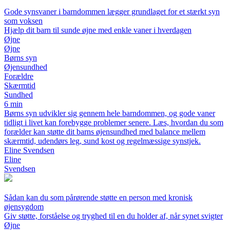
Gode synsvaner i barndommen lægger grundlaget for et stærkt syn
som voksen
Hjælp dit barn til sunde øjne med enkle vaner i hverdagen
Øjne
Øjne
Børns syn
Øjensundhed
Forældre
Skærmtid
Sundhed
6 min
Børns syn udvikler sig gennem hele barndommen, og gode vaner
tidligt i livet kan forebygge problemer senere. Læs, hvordan du som
forælder kan støtte dit barns øjensundhed med balance mellem
skærmtid, udendørs leg, sund kost og regelmæssige synstjek.
Eline Svendsen
Eline
Svendsen
Sådan kan du som pårørende støtte en person med kronisk
øjensygdom
Giv støtte, forståelse og tryghed til en du holder af, når synet svigter
Øjne