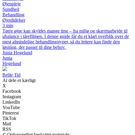
Øjenpleje
Sundhed
Behandling
Øjenlidelser
3 min
Tørre øjne kan skyldes mange ting – fra miljø og skærmarbejde til
ubalance i tårefilmen. I denne guide får du et klart overblik over de
mest almindelige behandlingstyper, så du lettere kan finde den
løsning, der passer til dine behov.
Junia Hegelund
Junia
Hegelund
Brille Tid
At dele er kærligt
X
Facebook
Instagram
LinkedIn
YouTube
Pinterest
TikTok
Mail
RSS
© Ophavsretligt beskyttet materiale.