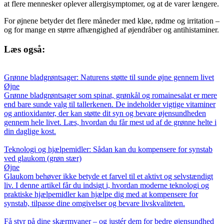
at flere mennesker oplever allergisymptomer, og at de varer længere.
For øjnene betyder det flere måneder med kløe, rødme og irritation –
og for mange en større afhængighed af øjendråber og antihistaminer.
Læs også:
Grønne bladgrøntsager: Naturens støtte til sunde øjne gennem livet
Øjne
Grønne bladgrøntsager som spinat, grønkål og romainesalat er mere
end bare sunde valg til tallerkenen. De indeholder vigtige vitaminer
og antioxidanter, der kan støtte dit syn og bevare øjensundheden
gennem hele livet. Læs, hvordan du får mest ud af de grønne helte i
din daglige kost.
Teknologi og hjælpemidler: Sådan kan du kompensere for synstab
ved glaukom (grøn stær)
Øjne
Glaukom behøver ikke betyde et farvel til et aktivt og selvstændigt
liv. I denne artikel får du indsigt i, hvordan moderne teknologi og
praktiske hjælpemidler kan hjælpe dig med at kompensere for
synstab, tilpasse dine omgivelser og bevare livskvaliteten.
Få styr på dine skærmvaner – og justér dem for bedre øjensundhed