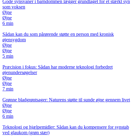
Gode synsvaner i barndommen lægger grundlaget for et stærkt syn
som voksen
Øjne
Øjne
6 min
Sådan kan du som pårørende støtte en person med kronisk
øjensygdom
Øjne
Øjne
5 min
Præcision i fokus: Sådan har moderne teknologi forbedret
øjenundersøgelser
Øjne
Øjne
7 min
Grønne bladgrøntsager: Naturens støtte til sunde øjne gennem livet
Øjne
Øjne
6 min
Teknologi og hjælpemidler: Sådan kan du kompensere for synstab
ved glaukom (grøn stær)