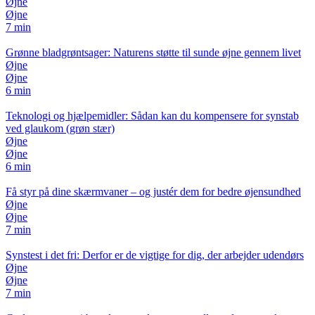
Øjne
Øjne
7 min
Grønne bladgrøntsager: Naturens støtte til sunde øjne gennem livet
Øjne
Øjne
6 min
Teknologi og hjælpemidler: Sådan kan du kompensere for synstab
ved glaukom (grøn stær)
Øjne
Øjne
6 min
Få styr på dine skærmvaner – og justér dem for bedre øjensundhed
Øjne
Øjne
7 min
Synstest i det fri: Derfor er de vigtige for dig, der arbejder udendørs
Øjne
Øjne
7 min