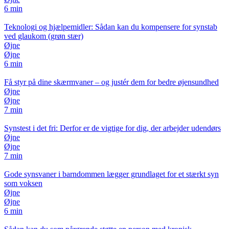
6 min
Teknologi og hjælpemidler: Sådan kan du kompensere for synstab
ved glaukom (grøn stær)
Øjne
Øjne
6 min
Få styr på dine skærmvaner – og justér dem for bedre øjensundhed
Øjne
Øjne
7 min
Synstest i det fri: Derfor er de vigtige for dig, der arbejder udendørs
Øjne
Øjne
7 min
Gode synsvaner i barndommen lægger grundlaget for et stærkt syn
som voksen
Øjne
Øjne
6 min