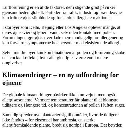
Luftforurening er en af de faktorer, der i stigende grad påvirker
øjensundheden globalt. Partikler fra trafik, industri og brændeovne
kan irritere øjets slimhinde og forstærke allergiske reaktioner.
I storbyer som Delhi, Beijing eller Los Angeles oplever mange, at
deres øjne svier og løber i vand, selv uden kontakt med pollen.
Forureningen gør øjets overflade mere modtagelig for allergener og
kan forværre symptomerne hos personer med eksisterende allergi.
Selv i mindre byer kan kombinationen af pollen og forurening skabe
en “cocktail-effekt”, hvor allergien føles værre end i renere
omgivelser.
Klimaændringer – en ny udfordring for
øjnene
De globale klimaændringer påvirker ikke kun vejret, men også
allergisæsonerne. Varmere temperaturer får planter til at blomstre
tidligere og i længere tid, og koncentrationen af pollen i luften stiger.
Samtidig spreder nye plantearter sig til områder, hvor de tidligere
ikke fandtes – for eksempel har ambrosia, en stærkt
allergifremkaldende plante, bredt sig nordpå i Europa. Det betyder,