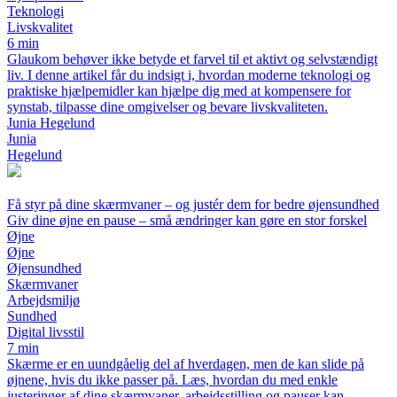
Teknologi
Livskvalitet
6 min
Glaukom behøver ikke betyde et farvel til et aktivt og selvstændigt
liv. I denne artikel får du indsigt i, hvordan moderne teknologi og
praktiske hjælpemidler kan hjælpe dig med at kompensere for
synstab, tilpasse dine omgivelser og bevare livskvaliteten.
Junia Hegelund
Junia
Hegelund
Få styr på dine skærmvaner – og justér dem for bedre øjensundhed
Giv dine øjne en pause – små ændringer kan gøre en stor forskel
Øjne
Øjne
Øjensundhed
Skærmvaner
Arbejdsmiljø
Sundhed
Digital livsstil
7 min
Skærme er en uundgåelig del af hverdagen, men de kan slide på
øjnene, hvis du ikke passer på. Læs, hvordan du med enkle
justeringer af dine skærmvaner, arbejdsstilling og pauser kan